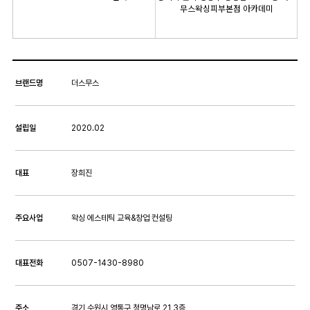
무스왁싱피부본점 아카데미
브랜드명
더스무스
설립일
2020.02
대표
장희진
주요사업
왁싱 에스테틱 교육&창업 컨설팅
대표전화
0507-1430-8980
주소
경기 수원시 영통구 청명남로 21 3층