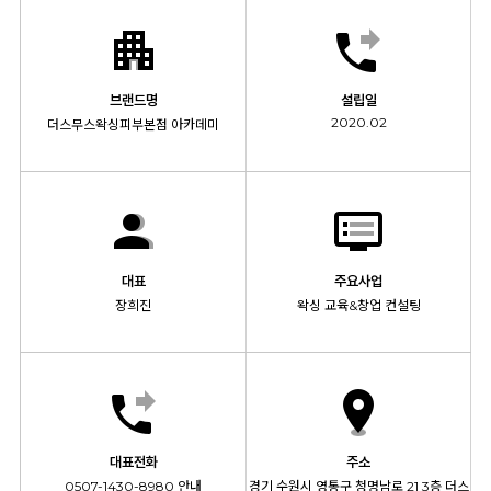
브랜드명
설립일
2020.02
더스무스왁싱피부본점 아카데미
대표
주요사업
장희진
왁싱 교육&창업 컨설팅
대표전화
주소
0507-1430-8980 안내
경기 수원시 영통구 청명남로 21 3층 더스