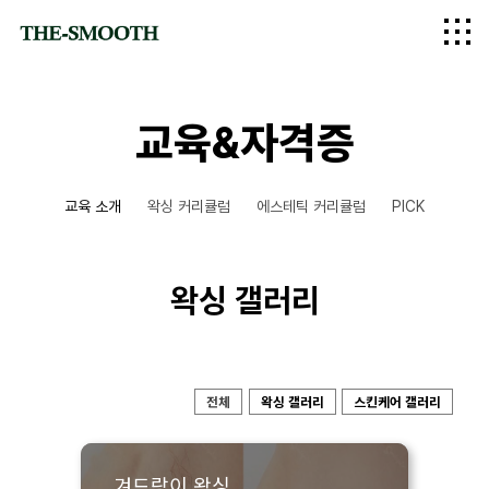
logo
교육&자격증
교육 소개
왁싱 커리큘럼
에스테틱 커리큘럼
PICK
왁싱 갤러리
전체
왁싱 갤러리
스킨케어 갤러리
겨드랑이 왁싱