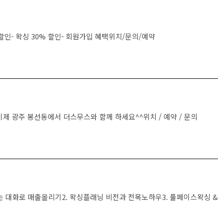
인- 왁싱 30% 할인- 회원가입 혜택위치/문의/예약
제 광주 봉선동에서 더스무스와 함께 하세요^^위치 / 예약 / 문의
리는 대화로 매출올리기2. 왁싱플래닝 비전과 전목노하우3. 풀페이스왁싱