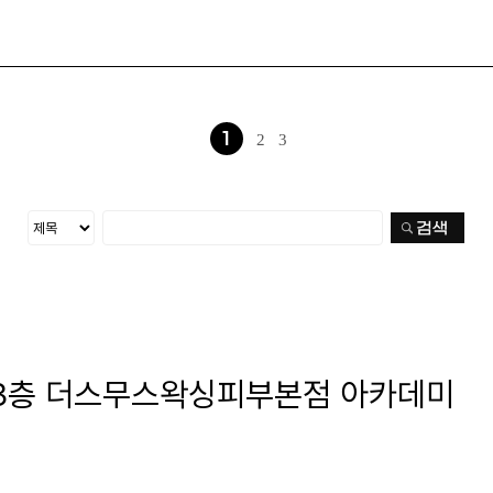
1
2
3
 3층 더스무스왁싱피부본점 아카데미