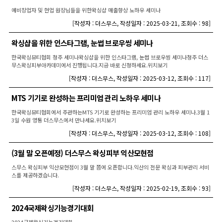
예비창업자 및 현업 원장님들을 위한왁싱샵 매출향상 노하우 세미나
[
작성자 : 더스무스
,
작성일자 : 2025-03-21
,
조회수 : 98
]
왁싱샵을 위한 인스타그램, 눈썹 브로우씽 세미나
한국왁싱뷰티협회 청주 세미나왁싱샵을 위한 인스타그램, 눈썹 브로우씽 세미나청주 더스
무스왁싱피부아카데미에서 진행됩니다.지금 바로 신청하세요.위치보기
[
작성자 : 더스무스
,
작성일자 : 2025-03-12
,
조회수 : 117
]
MTS 기기로 완성하는 프리미엄 관리 노하우 세미나
한국왁싱뷰티협회에서 주관하는MTS 기기로 완성하는 프리미엄 관리 노하우 세미나.3월 1
3일 수원 영통 더스무스에서 만나세요.위치보기
[
작성자 : 더스무스
,
작성일자 : 2025-03-12
,
조회수 : 108
]
(3월 말 오픈예정) 더스무스 왁싱피부 익산모현점
스무스 왁싱피부 익산모현점이 3월 말 쯤에 오픈합니다.익산의 전문 왁싱과 피부관리 서비
스를 제공하겠습니다.
[
작성자 : 더스무스
,
작성일자 : 2025-02-19
,
조회수 : 93
]
2024국제왁싱기능경기대회