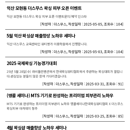
익산 모현동 더스무스 왁싱 피부 오픈 이벤트
익산 모현동 더스무스 왁싱 피부 오픈 이벤트문의/예약 인스타
[
작성자 : 더스무스
,
작성일자 : 2025-05-05
,
조회수 : 104
]
5월 익산 왁싱샵 매출향상 노하우 세미나
익산 더스무스 교육센터인 뷰티명가 미용학원에서 진행합니다.
[
작성자 : 더스무스
,
작성일자 : 2025-05-03
,
조회수 : 104
]
2025 국제왁싱 기능경기대회
25년 5월 28일(수) 라비돌컨벤션에서 한국왁싱뷰티협회에서 주관하는 왁싱대회가 열립니
다.관심있는 분들의 많은 참여 기다리겠습니다.
[
작성자 : 더스무스
,
작성일자 : 2025-03-31
,
조회수 : 91
]
(앵콜 세미나) MTS 기기로 완성하는 프리미엄 피부관리 노하우
MTS 기기로 완성하는 프리미엄 피부관리 노하우 앵콜세미나한국왁싱뷰티협회 X 더스무스
왁싱피부 아카데미 청주
[
작성자 : 더스무스
,
작성일자 : 2025-03-25
,
조회수 : 85
]
4월 왁싱샵 매출향상 노하우 세미나